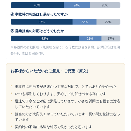
48%
24%
28%
④ 事故時の相談はし易かったですか
57%
22%
22%
⑤ 営業担当の対応はどうでしたか
62%
21%
17%
※各設問の有効回答（無回答を除く）を母数に割合を算出。設問③⑤は無回
答1件、④は無回答7件。
お客様からいただいたご意見・ご要望（原文）
“
事故時に担当者が迅速かつ丁寧な対応で、とてもありがたかった
“
いつも感謝しております、安心してお任せ出来る存在です
“
迅速で丁寧なご対応に満足しています、小さな質問にも親切に対応
していただいています
“
担当の方が大変良くやっていただいています、長い間お世話になっ
ています
“
契約時の不備に迅速な対応で良かったと思います