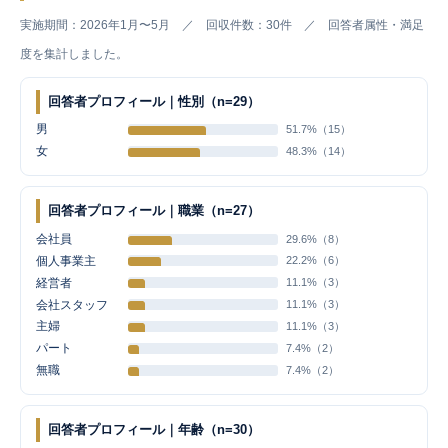
実施期間：2026年1月〜5月 ／ 回収件数：30件 ／ 回答者属性・満足
度を集計しました。
回答者プロフィール｜性別（n=29）
男
51.7%（15）
女
48.3%（14）
回答者プロフィール｜職業（n=27）
会社員
29.6%（8）
個人事業主
22.2%（6）
経営者
11.1%（3）
会社スタッフ
11.1%（3）
主婦
11.1%（3）
パート
7.4%（2）
無職
7.4%（2）
回答者プロフィール｜年齢（n=30）