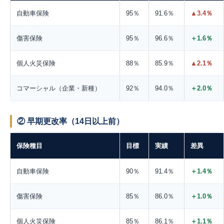
自動車保険
95％
91.6％
▲3.4％
傷害保険
95％
96.6％
＋1.6％
個人火災保険
88％
85.9％
▲2.1％
コマーシャル（企業・新種）
92％
94.0％
＋2.0％
② 早期更改率（14日以上前）
保険種目
目標
実績
差異
自動車保険
90％
91.4％
＋1.4％
傷害保険
85％
86.0％
＋1.0％
個人火災保険
85％
86.1％
＋1.1％