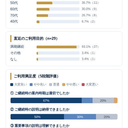
50代
36.7%（11）
60代
30.0%（9）
70代
26.7%（8）
40代
6.7%（2）
直近のご利用目的（n=29）
満期継続
93.1%（27）
その他
3.4%（1）
なし
3.4%（1）
ご利用満足度（5段階評価）
大変良い
やや良い
普通
やや悪い
大変悪い
① ご継続時の案内時期は適切でしたか
67%
20%
② ご継続時の説明は納得できましたか
50%
30%
20%
③ 重要事項の説明は理解できましたか