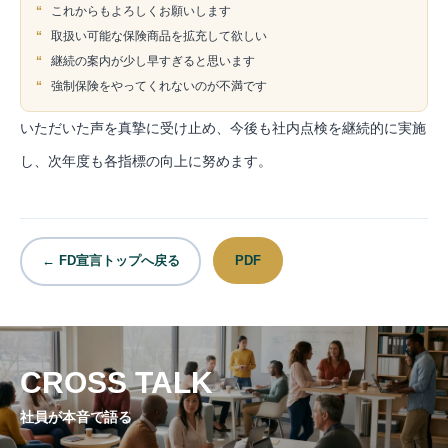
“
これからもよろしくお願いします
“
取扱い可能な保険商品を拡充して欲しい
“
継続の案内が少し早すぎると思います
“
強制保険をやってくれないのが不満です
いただいた声を真摯に受け止め、今後も社内点検を継続的に実施
し、次年度も各指標の向上に努めます。
PDF
← FD宣言トップへ戻る
CROSS TALK
社員が本音で語る